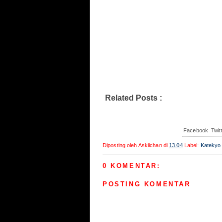
Katekyo Hitman Reborn! 344 
Related Posts :
Katekyo Hitman Reborn
Facebook
Twit
Diposting oleh
Askiichan
di
13.04
Label:
Katekyo
0 KOMENTAR:
POSTING KOMENTAR