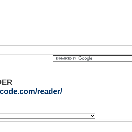
DER
acode.com/reader/